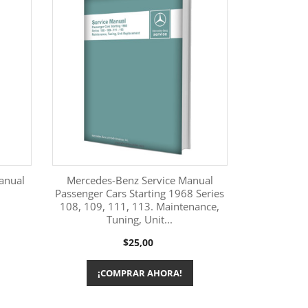
anual
Mercedes-Benz Service Manual
Passenger Cars Starting 1968 Series
108, 109, 111, 113. Maintenance,
Más información

Tuning, Unit...
Precio
$25,00
¡COMPRAR AHORA!