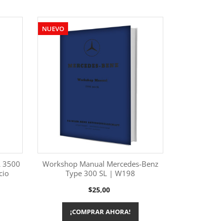
NUEVO
L 3500
Workshop Manual Mercedes-Benz
cio
Type 300 SL | W198
Más información

Precio
$25,00
¡COMPRAR AHORA!