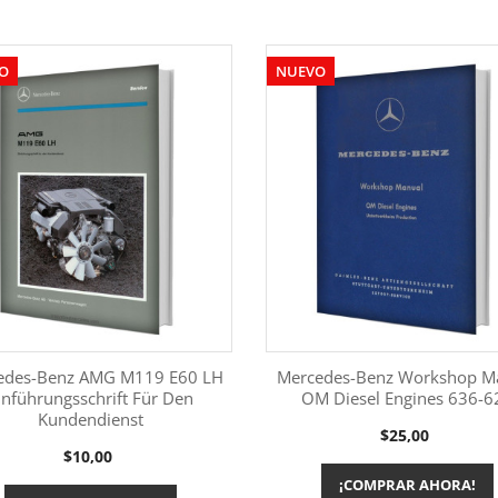
O
NUEVO
edes-Benz AMG M119 E60 LH
Mercedes-Benz Workshop M
inführungsschrift Für Den
OM Diesel Engines 636-6
Kundendienst
Más información
Más información


Precio
$25,00
Precio
$10,00
¡COMPRAR AHORA!