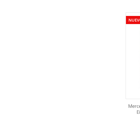
NUEV
Merc
E