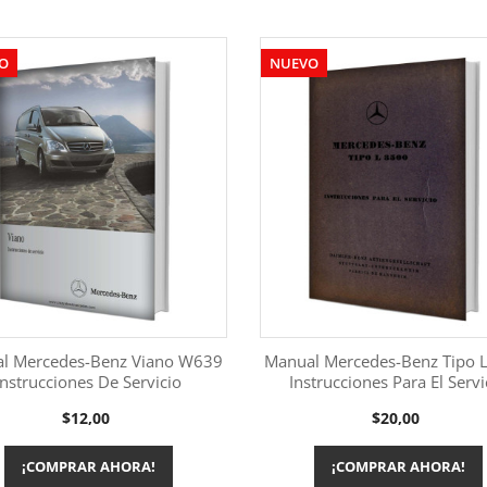
O
NUEVO
l Mercedes-Benz Viano W639
Manual Mercedes-Benz Tipo 
Instrucciones De Servicio
Instrucciones Para El Servi
Más información
Más información


Precio
Precio
$12,00
$20,00
¡COMPRAR AHORA!
¡COMPRAR AHORA!