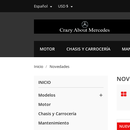
Español
USD $


MOTOR
CHASIS Y CARROCERÍA
MAN
Inicio
Novedades
NOV
INICIO
Modelos

Motor
Chasis y Carrocería
Mantenimiento
NUEV