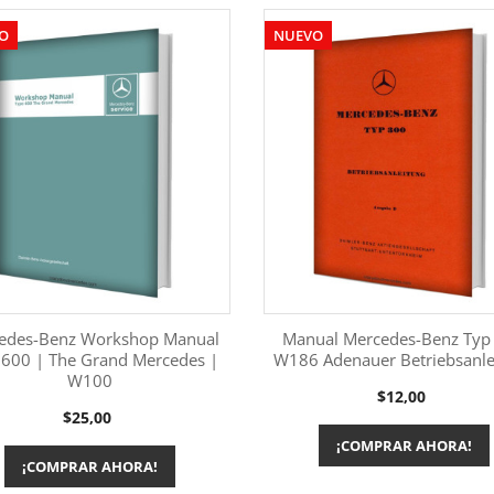
O
NUEVO
edes-Benz Workshop Manual
Manual Mercedes-Benz Typ
 600 | The Grand Mercedes |
W186 Adenauer Betriebsanle
W100
Más información
Más información


Precio
$12,00
Precio
$25,00
¡COMPRAR AHORA!
¡COMPRAR AHORA!