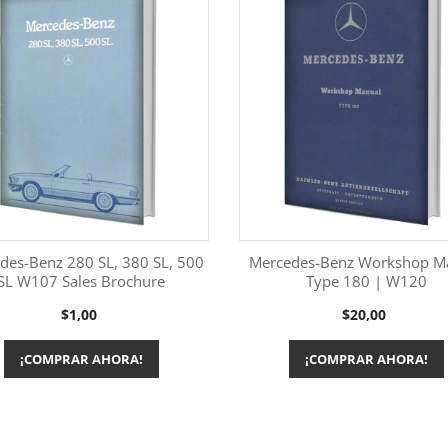
des-Benz 280 SL, 380 SL, 500
Mercedes-Benz Workshop M
SL W107 Sales Brochure
Type 180 | W120
Más información
Más información


Precio
Precio
$1,00
$20,00
¡COMPRAR AHORA!
¡COMPRAR AHORA!