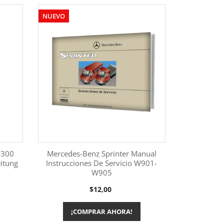
NUEVO
 300
Mercedes-Benz Sprinter Manual
itung
Instrucciones De Servicio W901-
W905
Más información

Precio
$12,00
¡COMPRAR AHORA!