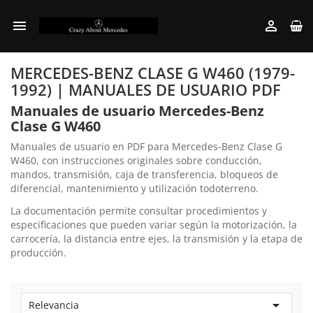


MERCEDES-BENZ CLASE G W460 (1979-
1992) | MANUALES DE USUARIO PDF
Manuales de usuario Mercedes-Benz
Clase G W460
Manuales de usuario en PDF para Mercedes-Benz Clase G
W460, con instrucciones originales sobre conducción,
mandos, transmisión, caja de transferencia, bloqueos de
diferencial, mantenimiento y utilización todoterreno.
La documentación permite consultar procedimientos y
especificaciones que pueden variar según la motorización, la
carrocería, la distancia entre ejes, la transmisión y la etapa de
producción.

Relevancia