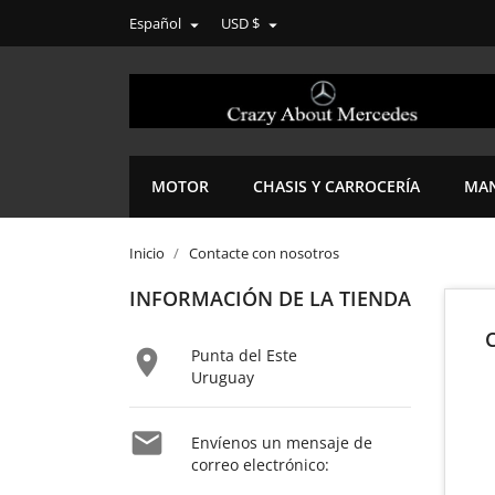
Español
USD $


MOTOR
CHASIS Y CARROCERÍA
MAN
Inicio
Contacte con nosotros
INFORMACIÓN DE LA TIENDA

Punta del Este
Uruguay

Envíenos un mensaje de
correo electrónico: