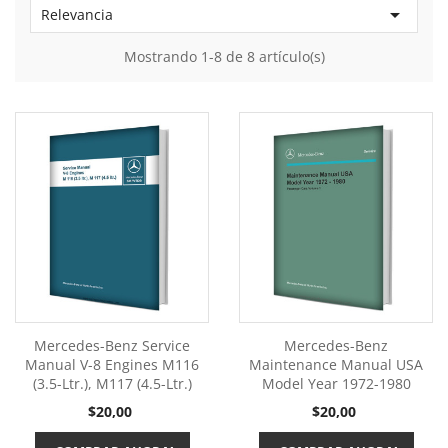

Relevancia
Mostrando 1-8 de 8 artículo(s)
Mercedes-Benz Service
Mercedes-Benz
Manual V-8 Engines M116
Maintenance Manual USA
(3.5-Ltr.), M117 (4.5-Ltr.)
Model Year 1972-1980
Precio
Precio
$20,00
$20,00