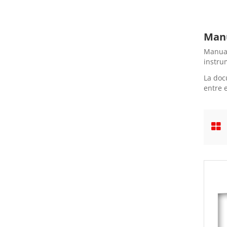
Manu
Manual
instru
La doc
entre 