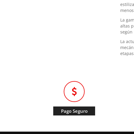
estili
menos 
La gam
altas 
según 
La act
mecáni
etapas
Pago Seguro