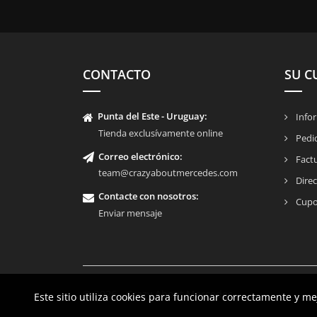
CONTACTO
SU C
Punta del Este - Uruguay:
Infor
Tienda exclusívamente online
Pedi
Correo electrónico:
Fact
team@crazyaboutmercedes.com
Direc
Contacte con nosotros
:
Cupo
Enviar mensaje
© 2026 - Crazy About Mercedes
Este sitio utiliza cookies para funcionar correctamente y m
Este sitio utiliza cookies para funcionar correctamente y m