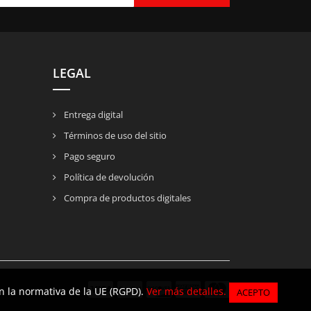
LEGAL
Entrega digital
Términos de uso del sitio
Pago seguro
Política de devolución
Compra de productos digitales
n la normativa de la UE (RGPD).
n la normativa de la UE (RGPD).
Ver más detalles.
Ver más detalles.
ACEPTO
ACEPTO