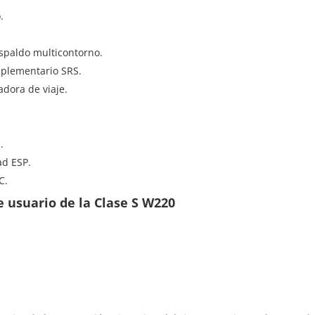
.
espaldo multicontorno.
uplementario SRS.
dora de viaje.
.
ad ESP.
C.
 usuario de la Clase S W220