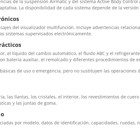
encias de la suspensión Airmatic y del sistema Active Body Contro
daptativa. La disponibilidad de cada sistema depende de la versión
rónicos
es del visualizador multifunción. Incluye advertencias relacionadas
otros sistemas supervisados electrónicamente.
ácticos
r, el líquido del cambio automático, el fluido ABC y el refrigerant
con batería auxiliar, el remolcado y diferentes procedimientos de 
 básicas de uso o emergencia, pero no sustituyen las operaciones 
, las llantas, los cristales, el interior, los revestimientos de cuer
ásticas y las juntas de goma.
io
ciadas por modelo, datos de identificación, capacidades, ruedas, n