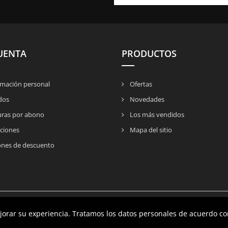
UENTA
PRODUCTOS
mación personal
Ofertas
dos
Novedades
uras por abono
Los más vendidos
ciones
Mapa del sitio
nes de descuento
ejorar su experiencia. Tratamos los datos personales de acuerdo co
ejorar su experiencia. Tratamos los datos personales de acuerdo co