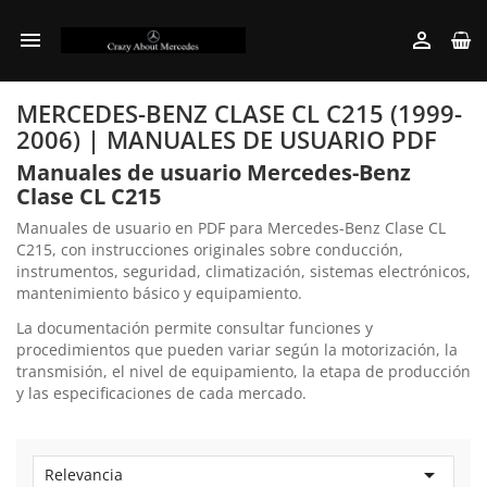


MERCEDES-BENZ CLASE CL C215 (1999-
2006) | MANUALES DE USUARIO PDF
Manuales de usuario Mercedes-Benz
Clase CL C215
Manuales de usuario en PDF para Mercedes-Benz Clase CL
C215, con instrucciones originales sobre conducción,
instrumentos, seguridad, climatización, sistemas electrónicos,
mantenimiento básico y equipamiento.
La documentación permite consultar funciones y
procedimientos que pueden variar según la motorización, la
transmisión, el nivel de equipamiento, la etapa de producción
y las especificaciones de cada mercado.

Relevancia