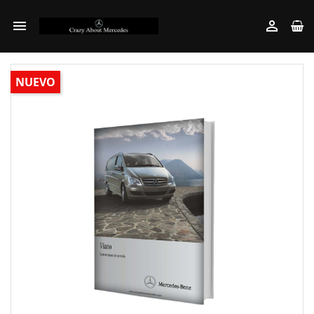


NUEVO