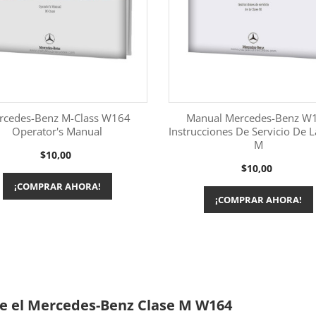
rcedes-Benz M-Class W164
Manual Mercedes-Benz W
Operator's Manual
Instrucciones De Servicio De L
M
Más información
Más información


Precio
$10,00
Precio
$10,00
¡COMPRAR AHORA!
¡COMPRAR AHORA!
e el Mercedes-Benz Clase M W164