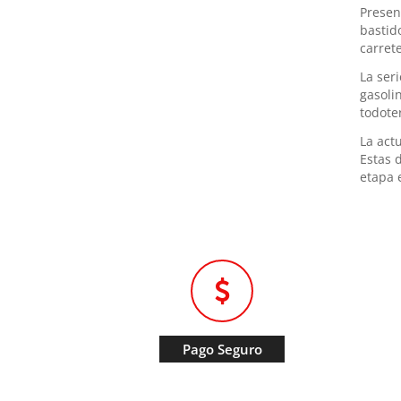
Presen
bastid
carret
La ser
gasoli
todoter
La actu
Estas 
etapa 
Pago Seguro