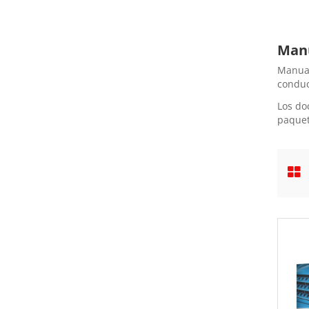
Manu
Manual
conduc
Los do
paquet