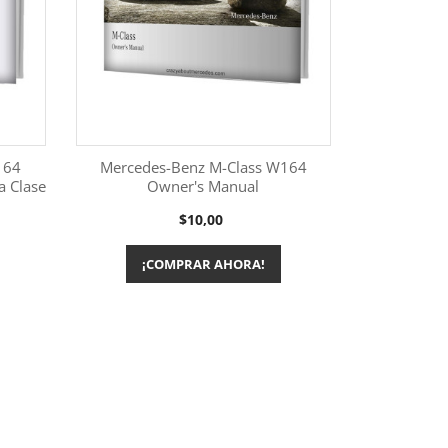
164
Mercedes-Benz M-Class W164
a Clase
Owner's Manual
Más información

Precio
$10,00
¡COMPRAR AHORA!