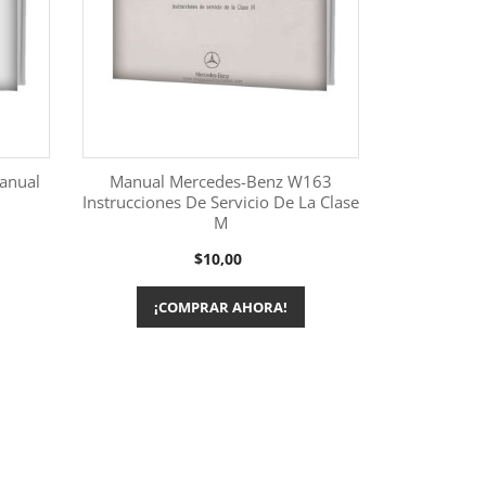
anual
Manual Mercedes-Benz W163
Instrucciones De Servicio De La Clase
M
Más información

Precio
$10,00
¡COMPRAR AHORA!