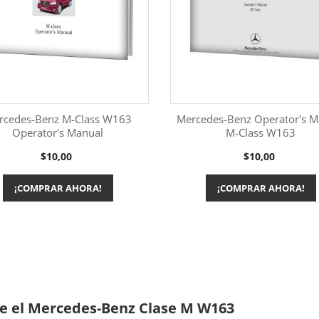
rcedes-Benz M-Class W163
Mercedes-Benz Operator's M
Operator's Manual
M-Class W163
Más información
Más información


Precio
Precio
$10,00
$10,00
¡COMPRAR AHORA!
¡COMPRAR AHORA!
e el Mercedes-Benz Clase M W163