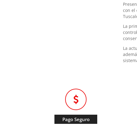
Presen
con el
Tuscal
La pri
contro
conser
La act
además
sistem
Pago Seguro