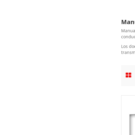
Manu
Manual
conduc
Los do
transm