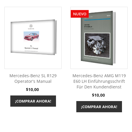
NUEVO
Mercedes-Benz SL R129
Mercedes-Benz AMG M119
Operator's Manual
E60 LH Einführungsschrift
Für Den Kundendienst
Precio
$10,00
Precio
$10,00
¡COMPRAR AHORA!
¡COMPRAR AHORA!