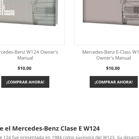
rcedes-Benz W124 Owner's
Mercedes-Benz E-Class W
Manual
Owner's Manual
Más información
Más información


Precio
Precio
$10,00
$10,00
¡COMPRAR AHORA!
¡COMPRAR AHORA!
e el Mercedes-Benz Clase E W124
ie 124 fue presentada en 1984 como sucesora del W123. Su desarro