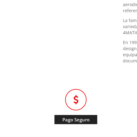
aerodi
refere
La fam
varied
4MATIC
En 199
design
equipa
docum
Pago Seguro