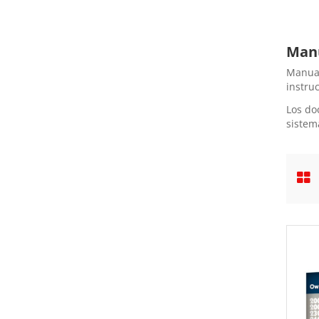
Manu
Manual
instru
Los do
sistem