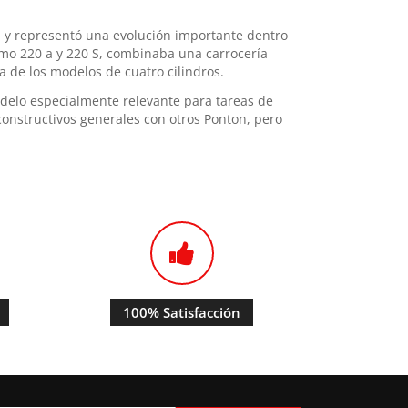
 y representó una evolución importante dentro
omo 220 a y 220 S, combinaba una carrocería
 de los modelos de cuatro cilindros.
odelo especialmente relevante para tareas de
constructivos generales con otros Ponton, pero
100% Satisfacción