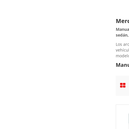
Merc
Manual
sedán,
Los ar
vehícu
model
Manu