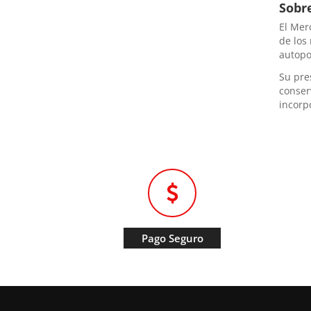
Sobr
El Mer
de los
autopo
Su pre
conser
incorp
Pago Seguro