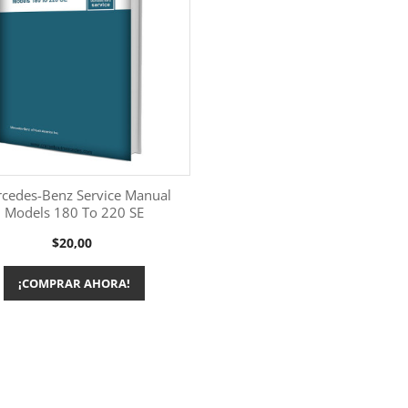
cedes-Benz Service Manual
Models 180 To 220 SE
Más información

Precio
$20,00
¡COMPRAR AHORA!