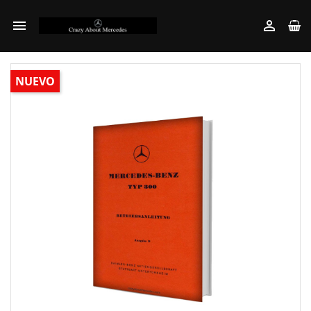


NUEVO