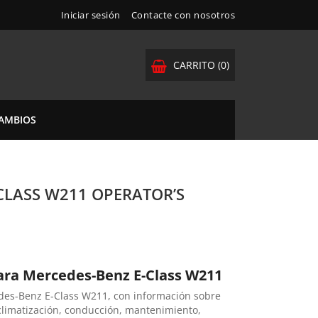
Iniciar sesión
Contacte con nosotros
CARRITO
(0)
CAMBIOS
CLASS W211 OPERATOR’S
ara Mercedes-Benz E-Class W211
des-Benz E-Class W211, con información sobre
climatización, conducción, mantenimiento,