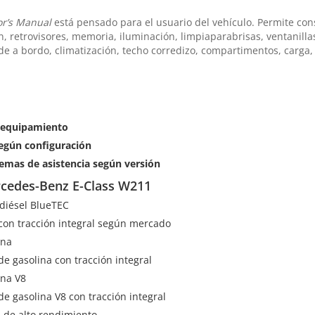
r’s Manual
está pensado para el usuario del vehículo. Permite c
ón, retrovisores, memoria, iluminación, limpiaparabrisas, ventanil
e a bordo, climatización, techo corredizo, compartimentos, carga,
y equipamiento
egún configuración
emas de asistencia según versión
rcedes-Benz E-Class W211
 diésel BlueTEC
 con tracción integral según mercado
ina
 de gasolina con tracción integral
ina V8
 de gasolina V8 con tracción integral
 de alto rendimiento