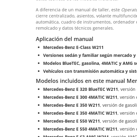
A diferencia de un manual de taller, este
Operato
cierre centralizado, asientos, volante multifunci
automática, cuadro de instrumentos, ordenador d
remolcado y datos técnicos generales.
Aplicación del manual
Mercedes-Benz E-Class W211
Versiones sedán y familiar según mercado 
Modelos BlueTEC, gasolina, 4MATIC y AMG s
Vehículos con transmisión automática y sist
Modelos incluidos en este manual Me
Mercedes-Benz E 320 BlueTEC W211
, versión
Mercedes-Benz E 300 4MATIC W211
, versión
Mercedes-Benz E 350 W211
, versión de gasol
Mercedes-Benz E 350 4MATIC W211
, versión
Mercedes-Benz E 550 W211
, versión de gasol
Mercedes-Benz E 550 4MATIC W211
, versión
Mercedes-Benz E 63 AMG W211
, versión AMG