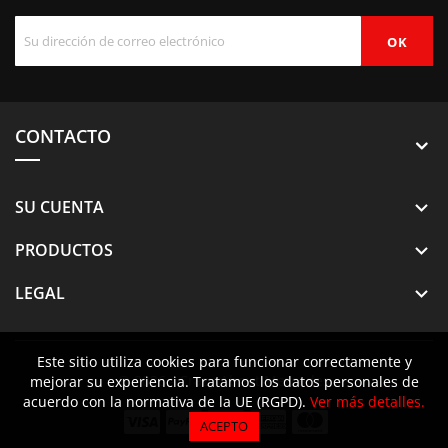
CONTACTO
SU CUENTA

PRODUCTOS

LEGAL

Este sitio utiliza cookies para funcionar correctamente y
Este sitio utiliza cookies para funcionar correctamente y
© 2026 - Crazy About Mercedes
mejorar su experiencia. Tratamos los datos personales de
mejorar su experiencia. Tratamos los datos personales de
acuerdo con la normativa de la UE (RGPD).
acuerdo con la normativa de la UE (RGPD).
Ver más detalles.
Ver más detalles.
ACEPTO
ACEPTO