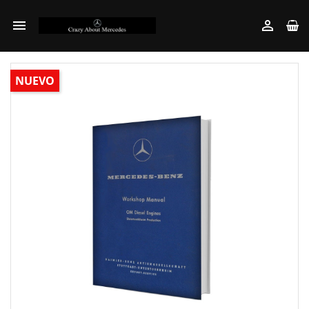


NUEVO