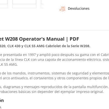
Devoluciones
et W208 Operator's Manual | PDF
20, CLK 430 y CLK 55 AMG Cabriolet de la Serie W208.
e presentada en 1997 y amplió poco después su gama con el Cabrio
ia de la línea CLK con una capota de accionamiento eléctrico, sis
CLK 55 AMG.
o de los mandos, instrumentos, sistemas de seguridad y elemento
el arco antivuelco, el cortavientos y otros componentes propios de l
 diagramas y mensajes reproducidos de la pantalla multifunción. Es
robaciones básicas sin depender del ejemplar impreso original.
ón
o.