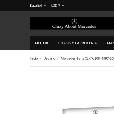
Español
USD $


MOTOR
CHASIS Y CARROCERÍA
MAN
Inicio
Usuario
Mercedes-Benz CLK W208 (1997-20