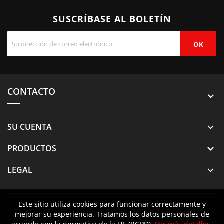
SUSCRÍBASE AL BOLETÍN
CONTACTO
SU CUENTA

PRODUCTOS

LEGAL

Este sitio utiliza cookies para funcionar correctamente y
Este sitio utiliza cookies para funcionar correctamente y
© 2026 - Crazy About Mercedes
mejorar su experiencia. Tratamos los datos personales de
mejorar su experiencia. Tratamos los datos personales de