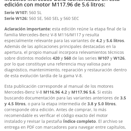
edición con motor M117.96 de 5.6 litros:
Serie W107:
560 SL
Serie W126:
560 SE, 560 SEL y 560 SEC
Aclaración importante:
esta edición reúne la etapa final de la
familia Mercedes-Benz V-8 M116/M117 y resulta
especialmente relevante para las variantes de
4.2
y
5.6 litros
.
Además de las aplicaciones principales destacadas en la
apertura, el propio manual incorpora relevamientos técnicos
sobre distintos modelos
420
y
560
de las series
W107
y
W126
,
por lo que constituye una referencia muy valiosa para
diagnóstico, mantenimiento, reparación y restauración dentro
de esta evolución tardía de la gama V-8.
Esta publicación corresponde al manual de los motores
Mercedes-Benz V-8
M116.96 4.2
y
M117.96 5.6
. Si estás
buscando documentación para las variantes anteriores de
3.5
y 4.5 litros
, o para la etapa intermedia de
3.8 y 5.0 litros
,
corresponde otra edición. Antes de comprar, lo más
recomendable es verificar el código exacto del motor
instalado y revisar la pestaña
Índice completo
. El archivo se
entrega en PDF con marcadores para navegar entre capítulos,