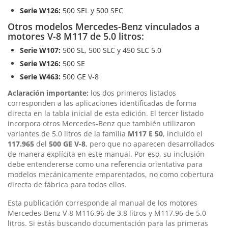
Serie W126:
500 SEL y 500 SEC
Otros modelos Mercedes-Benz vinculados a
motores V-8 M117 de 5.0 litros:
Serie W107:
500 SL, 500 SLC y 450 SLC 5.0
Serie W126:
500 SE
Serie W463:
500 GE V-8
Aclaración importante:
los dos primeros listados
corresponden a las aplicaciones identificadas de forma
directa en la tabla inicial de esta edición. El tercer listado
incorpora otros Mercedes-Benz que también utilizaron
variantes de 5.0 litros de la familia
M117 E 50
, incluido el
117.965
del
500 GE V-8
, pero que no aparecen desarrollados
de manera explícita en este manual. Por eso, su inclusión
debe entendererse como una referencia orientativa para
modelos mecánicamente emparentados, no como cobertura
directa de fábrica para todos ellos.
Esta publicación corresponde al manual de los motores
Mercedes-Benz V-8 M116.96 de 3.8 litros y M117.96 de 5.0
litros. Si estás buscando documentación para las primeras