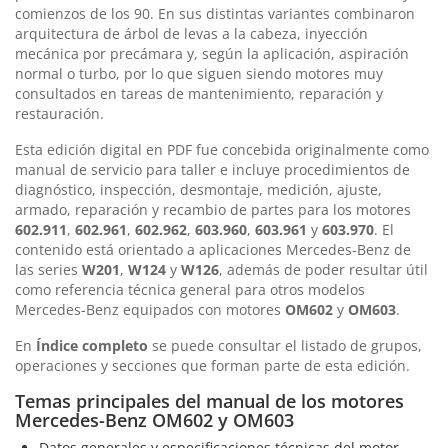
comienzos de los 90. En sus distintas variantes combinaron
arquitectura de árbol de levas a la cabeza, inyección
mecánica por precámara y, según la aplicación, aspiración
normal o turbo, por lo que siguen siendo motores muy
consultados en tareas de mantenimiento, reparación y
restauración.
Esta edición digital en PDF fue concebida originalmente como
manual de servicio para taller e incluye procedimientos de
diagnóstico, inspección, desmontaje, medición, ajuste,
armado, reparación y recambio de partes para los motores
602.911
,
602.961
,
602.962
,
603.960
,
603.961
y
603.970
. El
contenido está orientado a aplicaciones Mercedes-Benz de
las series
W201
,
W124
y
W126
, además de poder resultar útil
como referencia técnica general para otros modelos
Mercedes-Benz equipados con motores
OM602
y
OM603
.
En
Índice completo
se puede consultar el listado de grupos,
operaciones y secciones que forman parte de esta edición.
Temas principales del manual de los motores
Mercedes-Benz OM602 y OM603
Datos generales y especificaciones técnicas del motor